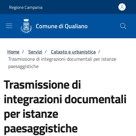
Salta al contenuto principale
Skip to footer content
Regione Campania
Comune di Qualiano
Briciole di pane
Home
/
Servizi
/
Catasto e urbanistica
/
Trasmissione di integrazioni documentali per istanze
paesaggistiche
Trasmissione di
integrazioni documentali
per istanze
paesaggistiche