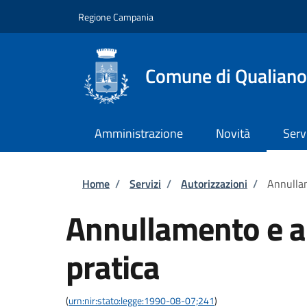
Salta al contenuto principale
Skip to footer content
Regione Campania
Comune di Qualiano
Amministrazione
Novità
Serv
Briciole di pane
Home
/
Servizi
/
Autorizzazioni
/
Annullam
Annullamento e ar
pratica
(
urn:nir:stato:legge:1990-08-07;241
)