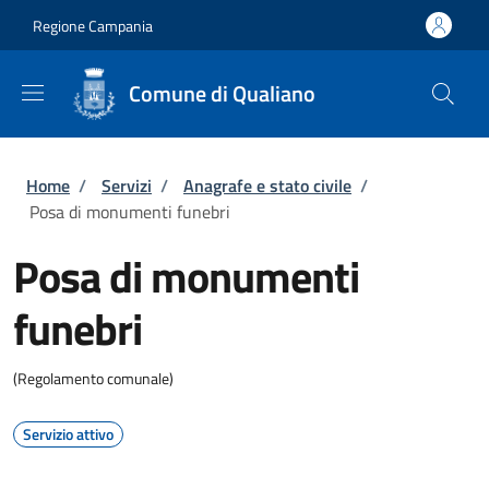
Salta al contenuto principale
Skip to footer content
Regione Campania
Comune di Qualiano
Briciole di pane
Home
/
Servizi
/
Anagrafe e stato civile
/
Posa di monumenti funebri
Posa di monumenti
funebri
(Regolamento comunale)
Servizio attivo