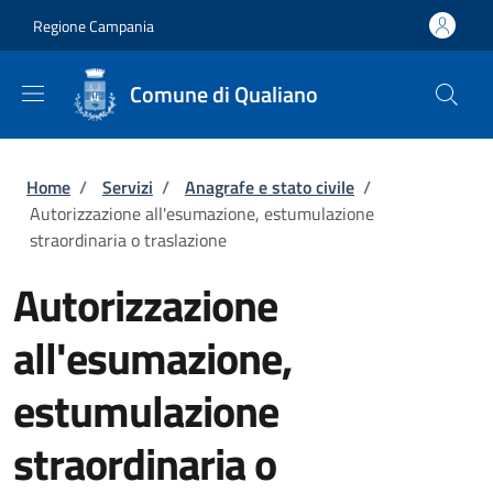
Salta al contenuto principale
Skip to footer content
Regione Campania
Comune di Qualiano
Briciole di pane
Home
/
Servizi
/
Anagrafe e stato civile
/
Autorizzazione all'esumazione, estumulazione
straordinaria o traslazione
Autorizzazione
all'esumazione,
estumulazione
straordinaria o