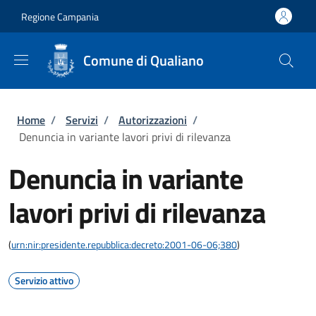
Salta al contenuto principale
Skip to footer content
Regione Campania
Comune di Qualiano
Briciole di pane
Home
/
Servizi
/
Autorizzazioni
/
Denuncia in variante lavori privi di rilevanza
Denuncia in variante
lavori privi di rilevanza
(
urn:nir:presidente.repubblica:decreto:2001-06-06;380
)
Servizio attivo